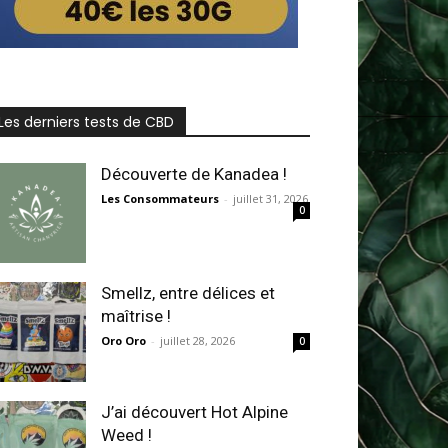
Les derniers tests de CBD
Découverte de Kanadea !
Les Consommateurs
-
juillet 31, 2026
0
Smellz, entre délices et
maîtrise !
Oro Oro
-
juillet 28, 2026
0
J’ai découvert Hot Alpine
Weed !