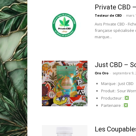
Private CBD –
Testeur de CBD
-
mars 
Avis Private CBD - Fic
française spécialisée
marque...
Just CBD – S
Oro Oro
-
septembre 9, 
Marque : Just CBD
Produit : Sour Wo
Producteur :
Partenaire :
Les Coupable