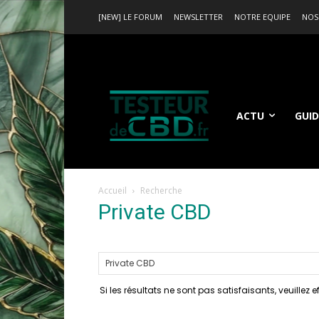
[NEW] LE FORUM
NEWSLETTER
NOTRE EQUIPE
NOS
ACTU
GUID
Accueil
Recherche
Private CBD
-
résultats
Si les résultats ne sont pas satisfaisants, veuillez 