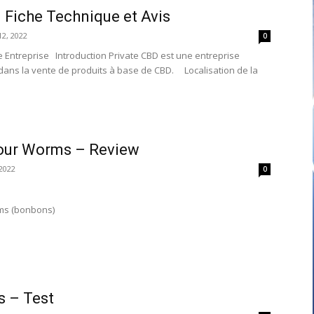
 Fiche Technique et Avis
12, 2022
0
he Entreprise Introduction Private CBD est une entreprise
 dans la vente de produits à base de CBD. Localisation de la
our Worms – Review
2022
0
rms (bonbons)
s – Test