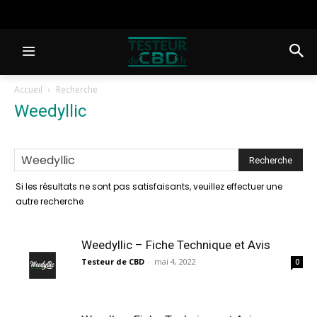
Accueil
Recherche
Weedyllic
-
résultats de la recherche
Si les résultats ne sont pas satisfaisants, veuillez effectuer une
autre recherche
Weedyllic – Fiche Technique et Avis
Testeur de CBD
-
mai 4, 2022
0