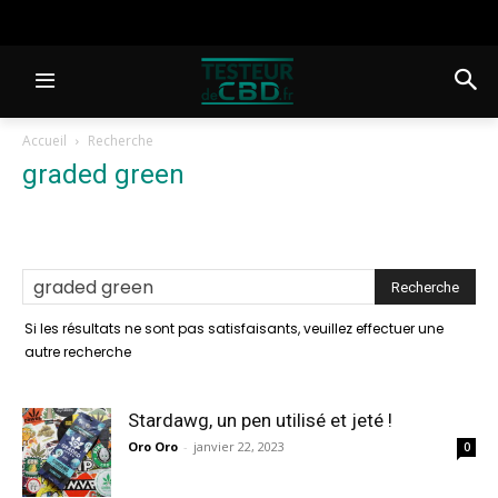
Accueil
Recherche
graded green
-
résultats de la
recherche
Si les résultats ne sont pas satisfaisants, veuillez effectuer une
autre recherche
Stardawg, un pen utilisé et jeté !
Oro Oro
-
janvier 22, 2023
0