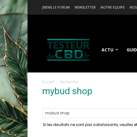
[NEW] LE FORUM
NEWSLETTER
NOTRE EQUIPE
NOS
ACTU
GUID
Accueil
Recherche
mybud shop
-
résultats
Si les résultats ne sont pas satisfaisants, veuillez 