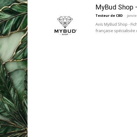
MyBud Shop –
Testeur de CBD
-
janvie
Avis MyBud Shop - Fic
française spécialisée 