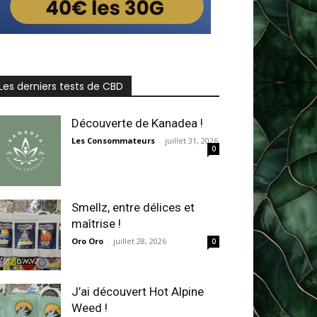
Les derniers tests de CBD
Découverte de Kanadea !
Les Consommateurs
-
juillet 31, 2026
0
Smellz, entre délices et
maîtrise !
Oro Oro
-
juillet 28, 2026
0
J’ai découvert Hot Alpine
Weed !