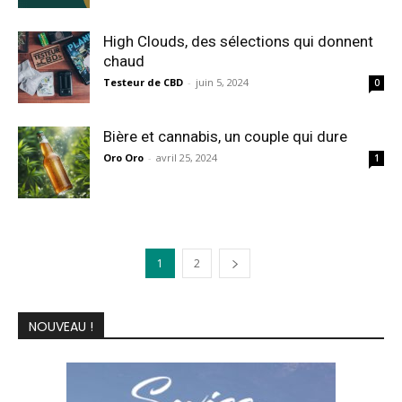
High Clouds, des sélections qui donnent
chaud
Testeur de CBD
-
juin 5, 2024
0
Bière et cannabis, un couple qui dure
Oro Oro
-
avril 25, 2024
1
1
2
NOUVEAU !