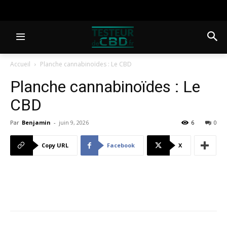
Accueil
Planche cannabinoïdes : Le CBD
Planche cannabinoïdes : Le
CBD
Par
Benjamin
-
juin 9, 2026
6
0
Copy URL
Facebook
X