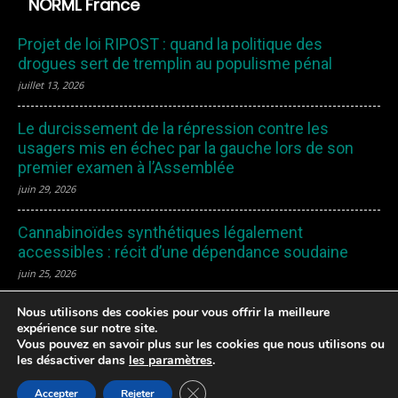
NORML France
Projet de loi RIPOST : quand la politique des
drogues sert de tremplin au populisme pénal
juillet 13, 2026
Le durcissement de la répression contre les
usagers mis en échec par la gauche lors de son
premier examen à l’Assemblée
juin 29, 2026
Cannabinoïdes synthétiques légalement
accessibles : récit d’une dépendance soudaine
juin 25, 2026
Nous utilisons des cookies pour vous offrir la meilleure
expérience sur notre site.
Vous pouvez en savoir plus sur les cookies que nous utilisons ou
les désactiver dans
les paramètres
.
Mentions Légales – Politique de confidentialité – Cookies
Fermer la bannière des cookies GDP
|
Remboursement et Retours
| Une création ColorfulStrategy LDA
Accepter
Rejeter