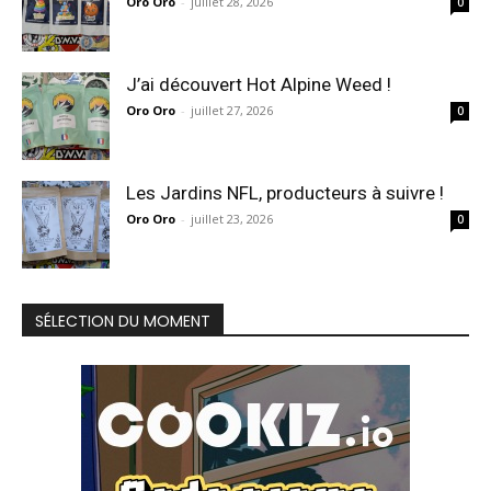
Oro Oro
-
juillet 28, 2026
0
J’ai découvert Hot Alpine Weed !
Oro Oro
-
juillet 27, 2026
0
Les Jardins NFL, producteurs à suivre !
Oro Oro
-
juillet 23, 2026
0
SÉLECTION DU MOMENT