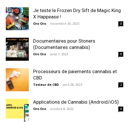
Je teste le Frozen Dry Sift de Magic King
X Happease !
Oro Oro
-
novembre 30, 2023
0
Documentaires pour Stoners
(Documentaires cannabis)
Oro Oro
-
août 7, 2023
0
Processeurs de paiements cannabis et
CBD
Testeur de CBD
-
avril 28, 2023
2
Applications de Cannabis (Android/iOS)
Oro Oro
-
octobre 8, 2022
0