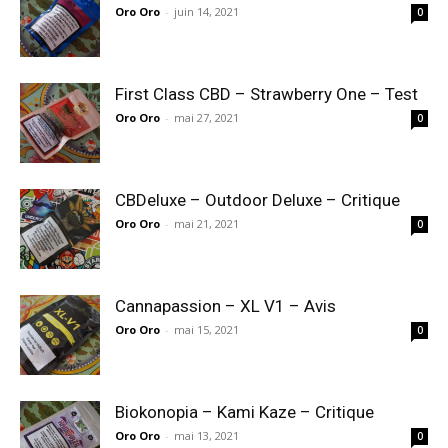
Oro Oro
-
juin 14, 2021
0
First Class CBD – Strawberry One – Test
Oro Oro
-
mai 27, 2021
0
CBDeluxe – Outdoor Deluxe – Critique
Oro Oro
-
mai 21, 2021
0
Cannapassion – XL V1 – Avis
Oro Oro
-
mai 15, 2021
0
Biokonopia – Kami Kaze – Critique
Oro Oro
-
mai 13, 2021
0