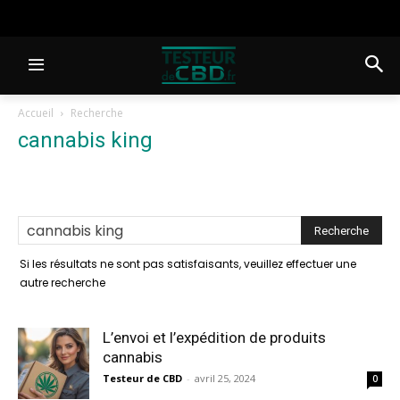
Accueil
Recherche
cannabis king
-
résultats de la
recherche
Si les résultats ne sont pas satisfaisants, veuillez effectuer une
autre recherche
L’envoi et l’expédition de produits
cannabis
Testeur de CBD
-
avril 25, 2024
0