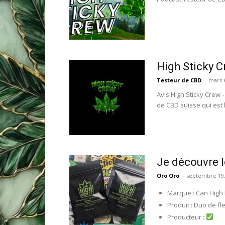
High Sticky C
Testeur de CBD
-
mars 6
Avis High Sticky Crew -
de CBD suisse qui est l
Je découvre le
Oro Oro
-
septembre 19,
Marque : Can High K
Produit : Duo de fl
Producteur :