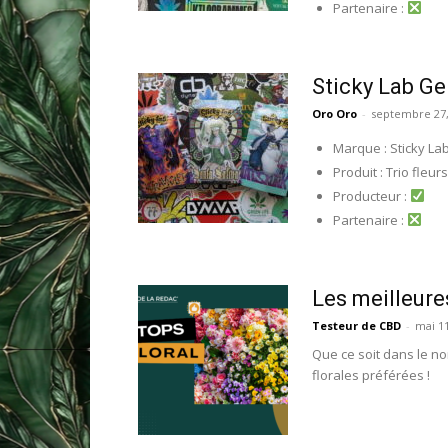
Partenaire :
Sticky Lab Gen
Oro Oro
-
septembre 27,
Marque : Sticky La
Produit : Trio fleurs
Producteur :
Partenaire :
Les meilleure
Testeur de CBD
-
mai 11
Que ce soit dans le n
florales préférées !