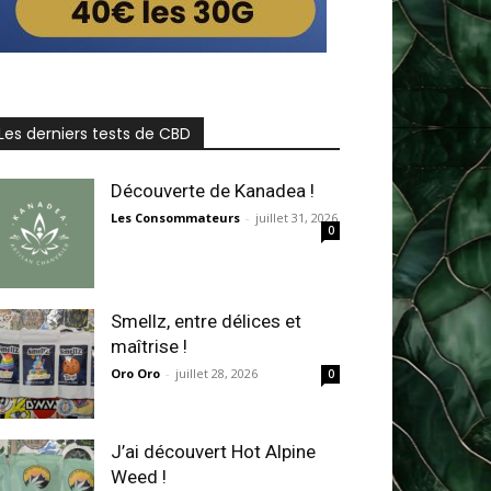
Les derniers tests de CBD
Découverte de Kanadea !
Les Consommateurs
-
juillet 31, 2026
0
Smellz, entre délices et
maîtrise !
Oro Oro
-
juillet 28, 2026
0
J’ai découvert Hot Alpine
Weed !