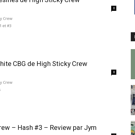
0
ky Crew
1 et #3
hite CBG de High Sticky Crew
0
ky Crew
G
Crew – Hash #3 – Review par Jym