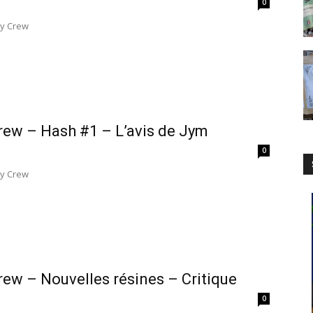
0
ky Crew
rew – Hash #1 – L’avis de Jym
0
ky Crew
rew – Nouvelles résines – Critique
0