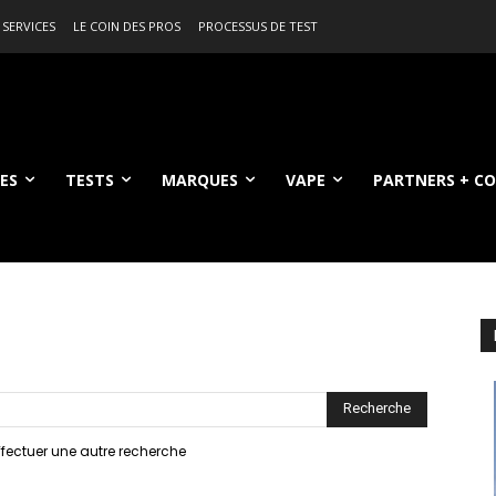
 SERVICES
LE COIN DES PROS
PROCESSUS DE TEST
ES
TESTS
MARQUES
VAPE
PARTNERS + C
de la recherche
effectuer une autre recherche