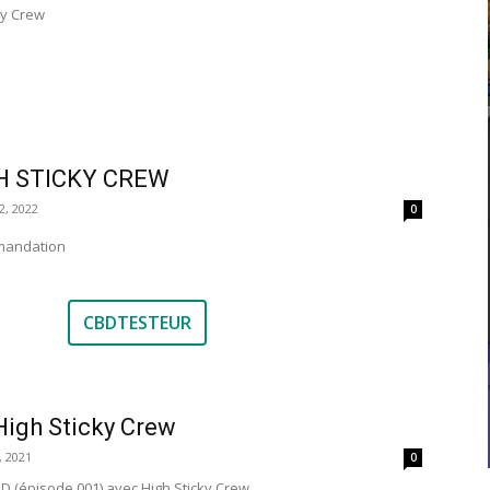
ky Crew
H STICKY CREW
12, 2022
0
andation
CBDTESTEUR
High Sticky Crew
5, 2021
0
D (épisode 001) avec High Sticky Crew