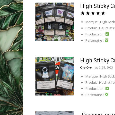
High Sticky C
Marque : High Stic
Produit : Fleurs et 
Producteur :
Partenaire :
High Sticky C
Oro Oro
-
août 31, 2023
Marque : High Stic
Produit : Hash #1 
Producteur :
Partenaire :
J’essaye les 