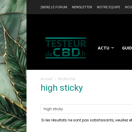
[NEW] LE FORUM
NEWSLETTER
NOTRE EQUIPE
NOS
ACTU
GUID
Accueil
Recherche
high sticky
-
résultats 
Si les résultats ne sont pas satisfaisants, veuillez 