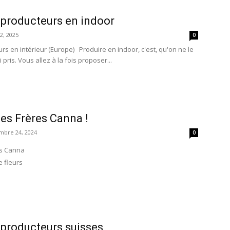
 producteurs en indoor
 2, 2025
0
rs en intérieur (Europe) Produire en indoor, c'est, qu'on ne le
 pris. Vous allez à la fois proposer...
es Frères Canna !
mbre 24, 2024
0
es Canna
 fleurs
 producteurs suisses