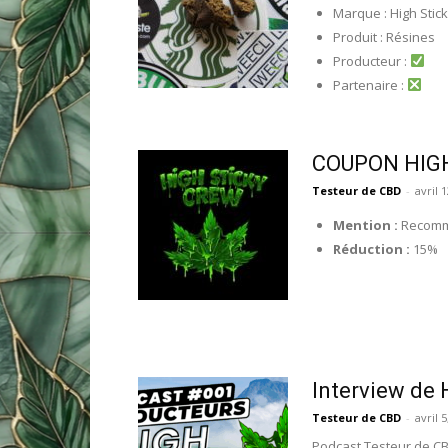
Marque : High Stic
Produit : Résines
Producteur :
Partenaire :
COUPON HIG
Testeur de CBD
-
avril 
Mention :
Recomm
Réduction :
15%
Interview de 
Testeur de CBD
-
avril 
Podcast Testeur de CB