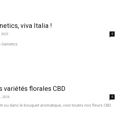
etics, viva Italia !
 2023
0
b Genetics
s variétés florales CBD
, 2026
0
om ou dans le bouquet aromatique, voici toutes nos fleurs CBD