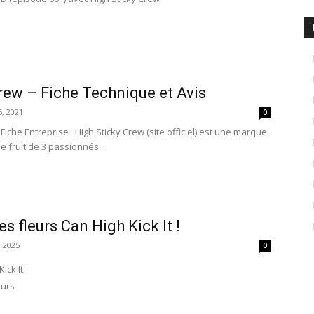
rew – Fiche Technique et Avis
, 2021
0
 Fiche Entreprise High Sticky Crew (site officiel) est une marque
e fruit de 3 passionnés...
s fleurs Can High Kick It !
 2025
0
ick It
eurs