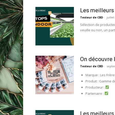
Les meilleurs
Testeur de CBD
-
juillet
Sélection de producteu
veuille ou non, un parti
On découvre l
Testeur de CBD
-
septe
Marque : Les Frèr
Produit : Gamme de
Producteur :
Partenaire :
Les meilleurs