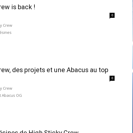
rew is back !
0
ky Crew
résines
rew, des projets et une Abacus au top
0
ky Crew
et Abacus OG
résines de High Sticky Crew