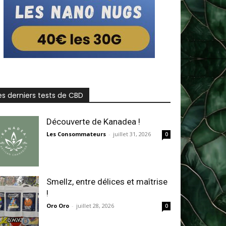
es derniers tests de CBD
Découverte de Kanadea !
Les Consommateurs
-
juillet 31, 2026
0
Smellz, entre délices et maîtrise
!
Oro Oro
-
juillet 28, 2026
0