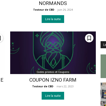
NORMANDS
Testeur de CBD
-
juin 26, 2024
Lire la suite
L
Codes promos et Coupons
NE
COUPON IZNO FARM
Testeur de CBD
-
mars 22, 2023
Lire la suite