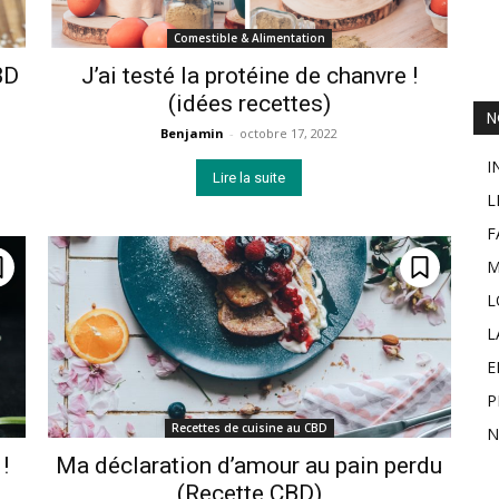
Comestible & Alimentation
BD
J’ai testé la protéine de chanvre !
(idées recettes)
N
Benjamin
-
octobre 17, 2022
I
Lire la suite
L
F
M
L
L
E
P
Recettes de cuisine au CBD
N
!
Ma déclaration d’amour au pain perdu
(Recette CBD)