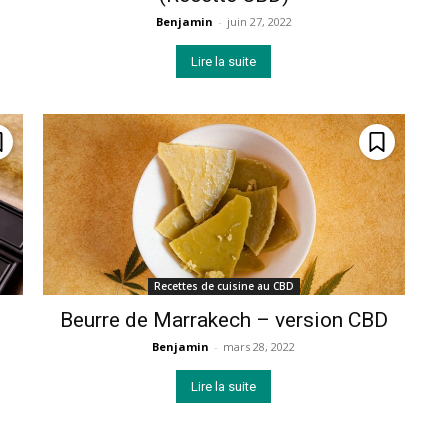
Benjamin
-
juin 27, 2022
Lire la suite
Recettes de cuisine au CBD
Beurre de Marrakech – version CBD
Benjamin
-
mars 28, 2022
Lire la suite