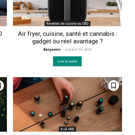
Recettes de cuisine au CBD
D
Air fryer, cuisine, santé et cannabis :
gadget ou réel avantage ?
Benjamin
-
octobre 14, 2024
Lire la suite
A LA UNE