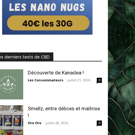
es derniers tests de CBD
Découverte de Kanadea !
Les Consommateurs
-
juillet 31, 2026
0
Smellz, entre délices et maîtrise
!
Oro Oro
-
juillet 28, 2026
0