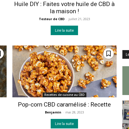
Huile DIY : Faites votre huile de CBD à
la maison !
Testeur de CBD
-
juillet 21, 2023
Lire la suite
L
Recettes de cuisine au CBD
Pop-corn CBD caramélisé : Recette
Benjamin
-
mai 28, 2023
Lire la suite