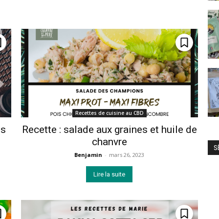
Recettes de cuisine au CBD
es
Recette : salade aux graines et huile de
chanvre
S
Benjamin
-
mars 26, 2023
Lire la suite