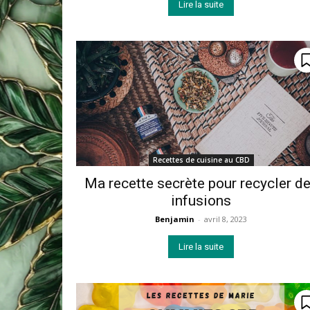
Lire la suite
Recettes de cuisine au CBD
Ma recette secrète pour recycler d
infusions
Benjamin
-
avril 8, 2023
Lire la suite