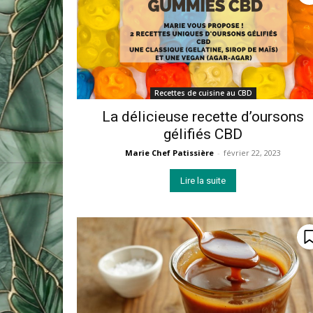
Recettes de cuisine au CBD
La délicieuse recette d’oursons
gélifiés CBD
Marie Chef Patissière
-
février 22, 2023
Lire la suite