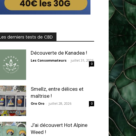
Les derniers tests de CBD
Découverte de Kanadea !
Les Consommateurs
-
juillet 31, 2026
0
Smellz, entre délices et
maîtrise !
Oro Oro
-
juillet 28, 2026
0
J’ai découvert Hot Alpine
Weed !