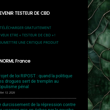
EVENIR TESTEUR DE CBD
 TÉLÉCHARGER GRATUITEMENT
E VEUX ETRE « TESTEUR DE CBD » !
OUMETTRE UNE CRITIQUE PRODUIT
NORML France
rojet de loi RIPOST : quand la politique
es drogues sert de tremplin au
opulisme pénal
llet 13, 2026
e durcissement de la répression contre
es usagers mis en échec par la gauche