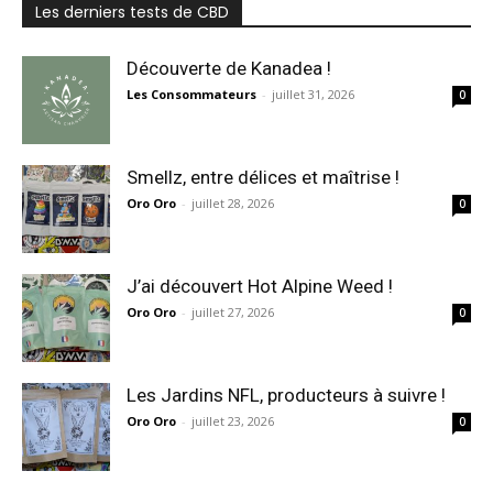
Les derniers tests de CBD
Découverte de Kanadea !
Les Consommateurs
-
juillet 31, 2026
0
Smellz, entre délices et maîtrise !
Oro Oro
-
juillet 28, 2026
0
J’ai découvert Hot Alpine Weed !
Oro Oro
-
juillet 27, 2026
0
Les Jardins NFL, producteurs à suivre !
Oro Oro
-
juillet 23, 2026
0