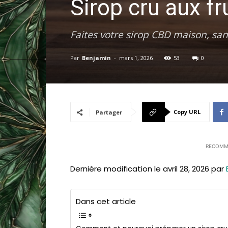
Sirop cru aux fr
Faites votre sirop CBD maison, san
Par
Benjamin
-
mars 1, 2026
53
0
Copy URL
Partager
RECOMM
Dernière modification le avril 28, 2026 par
Dans cet article