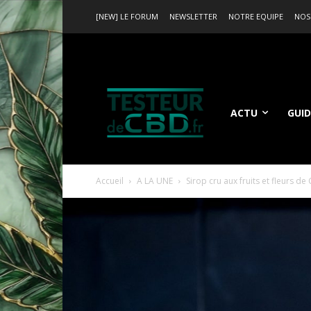
[NEW] LE FORUM
NEWSLETTER
NOTRE EQUIPE
NOS
ACTU
GUID
Accueil
A LA UNE
Sirop cru aux fruits et fleurs de