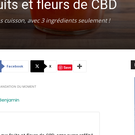
uits et fleurs de CBD
s cuisson, avec 3 ingrédients seulement !
Facebook
X
Save
ANDATION DU MOMENT
Benjamin