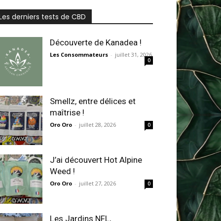
Les derniers tests de CBD
Découverte de Kanadea !
Les Consommateurs
-
juillet 31, 2026
0
Smellz, entre délices et
maîtrise !
Oro Oro
-
juillet 28, 2026
0
J’ai découvert Hot Alpine
Weed !
Oro Oro
-
juillet 27, 2026
0
Les Jardins NFL,