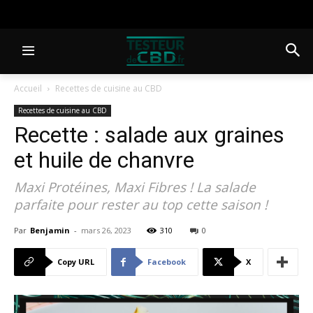
Accueil
Recettes de cuisine au CBD
Recettes de cuisine au CBD
Recette : salade aux graines
et huile de chanvre
Maxi Protéines, Maxi Fibres ! La salade
parfaite pour rester au top cette saison !
Par
Benjamin
-
mars 26, 2023
310
0
Copy URL
Facebook
X