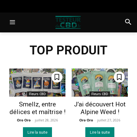
TOP PRODUIT
Fleurs CBD
Fleurs CBD
Smellz, entre
J’ai découvert Hot
délices et maîtrise !
Alpine Weed !
Oro Oro
-
juillet 28, 2026
Oro Oro
-
juillet 27, 2026
Lire la suite
Lire la suite