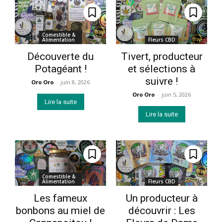
Comestible &
Alimentation
Fleurs CBD
Découverte du
Tivert, producteur
Potagéant !
et sélections à
suivre !
Oro Oro
-
juin 8, 2026
Oro Oro
-
juin 5, 2026
Lire la suite
Lire la suite
Comestible &
Alimentation
Fleurs CBD
Les fameux
Un producteur à
bonbons au miel de
découvrir : Les