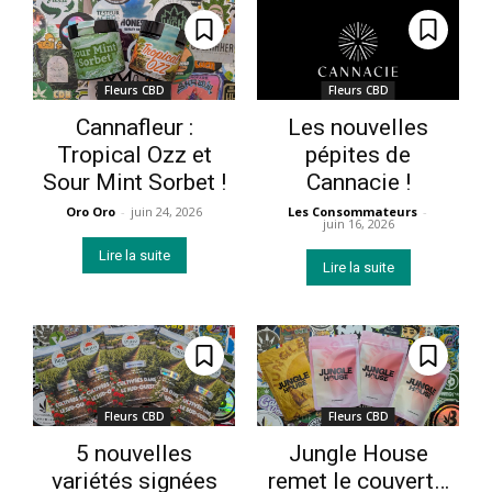
Fleurs CBD
Fleurs CBD
Cannafleur :
Les nouvelles
Tropical Ozz et
pépites de
Sour Mint Sorbet !
Cannacie !
Oro Oro
-
juin 24, 2026
Les Consommateurs
-
juin 16, 2026
Lire la suite
Lire la suite
Fleurs CBD
Fleurs CBD
5 nouvelles
Jungle House
variétés signées
remet le couvert…