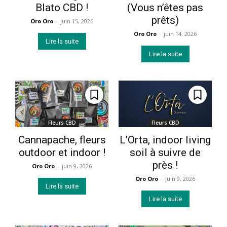
Blato CBD !
(Vous n’êtes pas
prêts)
Oro Oro
-
juin 15, 2026
Oro Oro
-
juin 14, 2026
Lire la suite
Lire la suite
Fleurs CBD
Fleurs CBD
Cannapache, fleurs
L’Orta, indoor living
outdoor et indoor !
soil à suivre de
près !
Oro Oro
-
juin 9, 2026
Oro Oro
-
juin 9, 2026
Lire la suite
Lire la suite