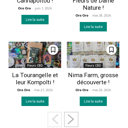
Cannapoitou !
Fleurs de Dame
Nature !
Oro Oro
-
juin 1, 2026
Oro Oro
-
mai 28, 2026
Lire la suite
Lire la suite
Fleurs CBD
Fleurs CBD
La Tourangelle et
Nima Farm, grosse
leur Kompolti !
découverte !
Oro Oro
-
mai 27, 2026
Oro Oro
-
mai 20, 2026
Lire la suite
Lire la suite