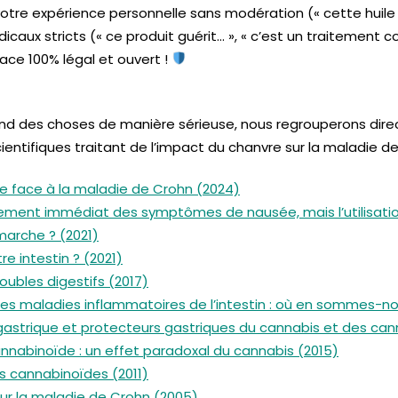
re expérience personnelle sans modération (« cette huile 
caux stricts (« ce produit guérit… », « c’est un traitement co
ce 100% légal et ouvert !
fond des choses de manière sérieuse, nous regrouperons dir
ientifiques traitant de l’impact du chanvre sur la maladie d
e face à la maladie de Crohn (2024)
gement immédiat des symptômes de nausée, mais l’utilisatio
marche ? (2021)
re intestin ? (2021)
oubles digestifs (2017)
les maladies inflammatoires de l’intestin : où en sommes-no
e gastrique et protecteurs gastriques du cannabis et des ca
abinoïde : un effet paradoxal du cannabis (2015)
es cannabinoïdes (2011)
ur la maladie de Crohn (2005)