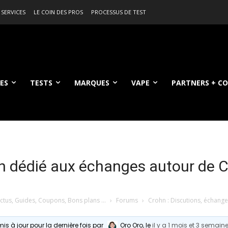
 SERVICES
LE COIN DES PROS
PROCESSUS DE TEST
ES
TESTS
MARQUES
VAPE
PARTNERS + C
n dédié aux échanges autour de C
Actus, Guides, Coupons, Bons plans …
›
Forums
›
Crohn : Discutions, échange
mis à jour pour la dernière fois par
Oro Oro
, le
il y a 1 mois et 3 semain