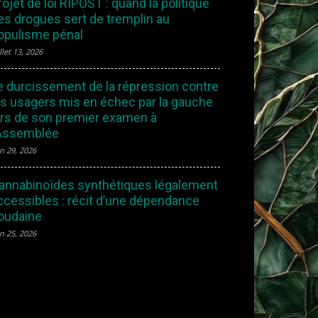
rojet de loi RIPOST : quand la politique
es drogues sert de tremplin au
opulisme pénal
llet 13, 2026
e durcissement de la répression contre
es usagers mis en échec par la gauche
ors de son premier examen à
’Assemblée
in 29, 2026
annabinoïdes synthétiques légalement
ccessibles : récit d’une dépendance
oudaine
in 25, 2026