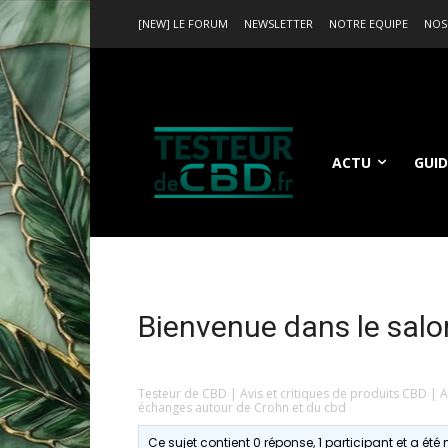
[NEW] LE FORUM
NEWSLETTER
NOTRE EQUIPE
NOS
ACTU
GUID
Bienvenue dans le salo
Testeur de CBD | Avis et critiques de produits CBD | 
échanges autour de Crohn et du cbd
Ce sujet contient 0 réponse, 1 participant et a été 