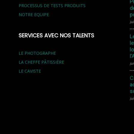
P
PROCESSUS DE TESTS PRODUITS
d
p
NOTRE EQUIPE
jui
SERVICES AVEC NOS TALENTS
L
l
l
LE PHOTOGRAPHE
l
LA CHEFFE PÂTISSIÈRE
ju
LE CAVISTE
C
a
s
ju