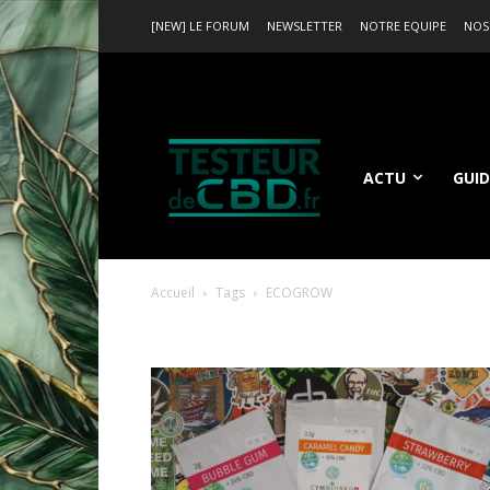
[NEW] LE FORUM
NEWSLETTER
NOTRE EQUIPE
NOS
ACTU
GUID
Accueil
Tags
ECOGROW
Tag: ECOGROW