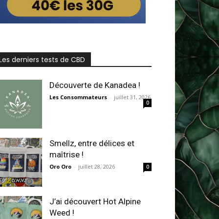
Les derniers tests de CBD
Découverte de Kanadea !
Les Consommateurs
-
juillet 31, 2026
0
Smellz, entre délices et
maîtrise !
Oro Oro
-
juillet 28, 2026
0
J’ai découvert Hot Alpine
Weed !