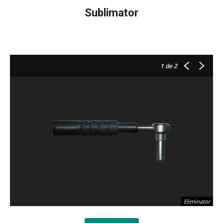
Sublimator
1
de 2
Eliminator