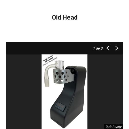
Old Head
1
de 3
Dab Ready