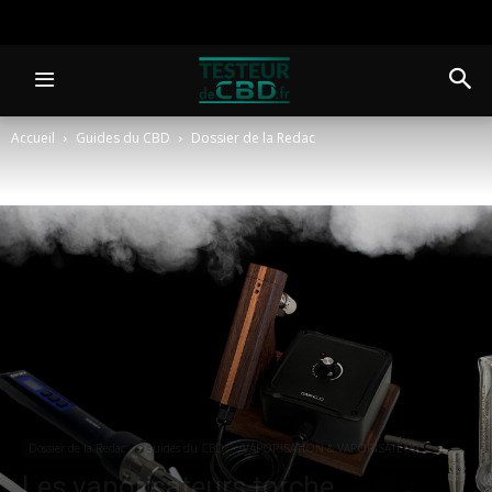
Accueil
Guides du CBD
Dossier de la Redac
Dossier de la Redac
Guides du CBD
VAPORISATION & VAPORISATEURS
Les vaporisateurs torche