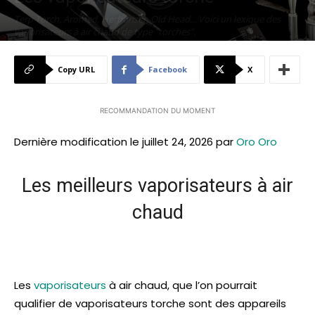
Terp Torch, Aromed, Herborizer, Old Head... Voici un lexique des
vaporisateurs à air chaud de type "torches".
Par
Testeur de CBD
-
juillet 15, 2023
1007
0
Copy URL
Facebook
X
RECOMMANDATION DU MOMENT
Dernière modification le juillet 24, 2026 par
Oro Oro
Les meilleurs vaporisateurs à air
chaud
Les
vaporisateurs
à air chaud, que l’on pourrait
qualifier de vaporisateurs torche sont des appareils