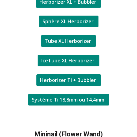
Herborizer XL + Bubbler
Sphère XL Herborizer
Tube XL Herborizer
IceTube XL Herborizer
Herborizer Ti + Bubbler
Système Ti 18,8mm ou 14,4mm
Mininail (Flower Wand)