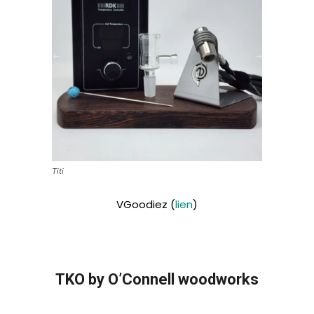
Titi
VGoodiez (
lien
)
TKO by O’Connell woodworks