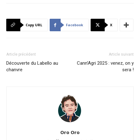
Copy URL
Facebook
X
Article précédent
Article suivant
Découverte du Labello au
Cann’Agri 2025 : venez, on y
chanvre
sera !
Oro Oro