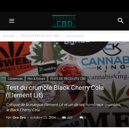
Accueil
TESTS DE PRODUITS CBD
Concentrés
Concentrés
Pen & Extrait
TESTS DE PRODUITS CBD
Test du crumble Black Cherry Cola
(Element Lit)
Critique de la marque Element Lit et un de ses nombreux crumbles,
le Black Cherry Cola.
Par
Oro Oro
-
octobre 23, 2024
223
0