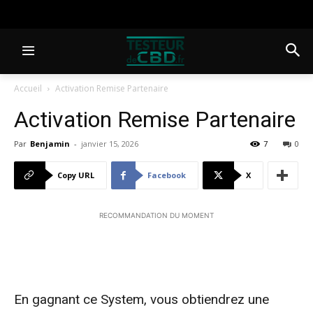
Accueil
Activation Remise Partenaire
Activation Remise Partenaire
Par
Benjamin
-
janvier 15, 2026
7
0
Copy URL
Facebook
X
RECOMMANDATION DU MOMENT
En gagnant ce System, vous obtiendrez une