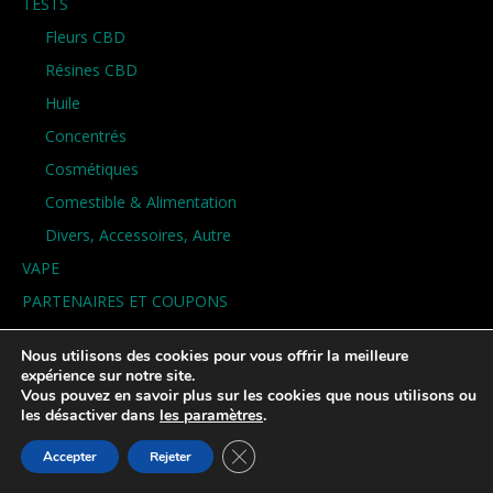
TESTS
Fleurs CBD
Résines CBD
Huile
Concentrés
Cosmétiques
Comestible & Alimentation
Divers, Accessoires, Autre
VAPE
PARTENAIRES ET COUPONS
PODCAST
Nous utilisons des cookies pour vous offrir la meilleure
NEWSLETTER
expérience sur notre site.
Vous pouvez en savoir plus sur les cookies que nous utilisons ou
les désactiver dans
les paramètres
.
POUR LES PROFESSIONNELS
Fermer la bannière des cookies GDP
Accepter
Rejeter
INSCRIPTION PRO