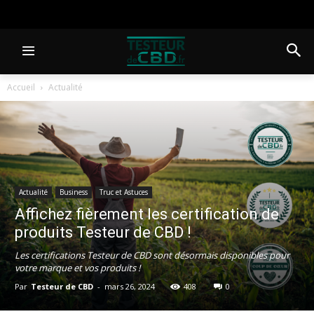
Accueil
Actualité
Actualité
Business
Truc et Astuces
Affichez fièrement les certification de
produits Testeur de CBD !
Les certifications Testeur de CBD sont désormais disponibles pour
votre marque et vos produits !
Par
Testeur de CBD
-
mars 26, 2024
408
0