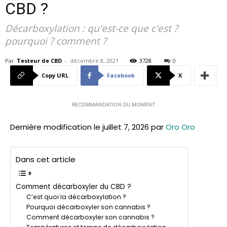
CBD ?
Décarboxylation : qu'est-ce que c'est ?
pourquoi ? comment ?
Par
Testeur de CBD
-
décembre 8, 2021
3728
0
Copy URL
Facebook
X
RECOMMANDATION DU MOMENT
Dernière modification le juillet 7, 2026 par
Oro Oro
Dans cet article
Comment décarboxyler du CBD ?
C’est quoi la décarboxylation ?
Pourquoi décarboxyler son cannabis ?
Comment décarboxyler son cannabis ?