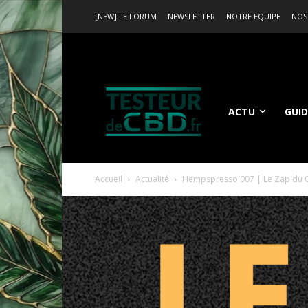
[NEW] LE FORUM
NEWSLETTER
NOTRE EQUIPE
NOS
ACTU
GUID
Accueil
Actualité
Hempspresso 007 | Le Zap du 