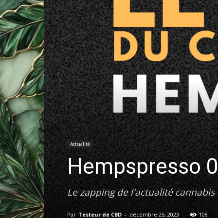
Actualité
Hempspresso 00
Le zapping de l'actualité cannabis &
Par
Testeur de CBD
-
décembre 25, 2023
108