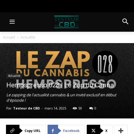
Accueil
Actualité
Actualité
Hempspresso 028 | Le Zap du Canna
Le zapping de l'actualité cannabis & un invité exclusif en début
d'épisode !
Par
Testeur de CBD
-
mars 14, 2025
59
0
Copy URL
Facebook
X