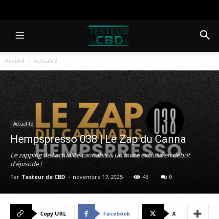
Accueil
Actualité
Actualité
Hempspresso 038 | Le Zap du Canna
Le zapping de l'actualité cannabis & un invité exclusif en début
d'épisode !
Par
Testeur de CBD
-
novembre 17, 2025
43
0
Copy URL
Facebook
X