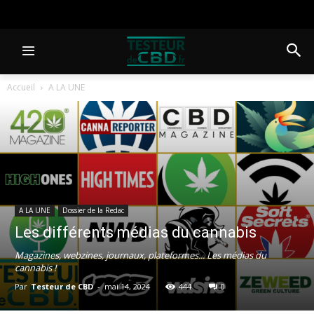
Accueil
A LA UNE
A LA UNE
Dossier de la Redac
Les différents médias du cannabis
Magazines, webzines, journaux, plateformes... Les médias du
cannabis !
Par
Testeur de CBD
-
mai 14, 2024
444
0