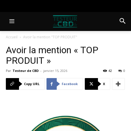
Accueil
Avoir la mention "TOP PRODUIT"
Avoir la mention « TOP
PRODUIT »
Par
Testeur de CBD
-
janvier 15, 2026
42
0
Copy URL
Facebook
X