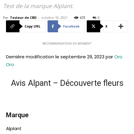
Test de la marque Alplant.
Par
Testeur de CBD
-
octobre 10, 2021
673
0
Copy URL
Facebook
X
RECOMMANDATION DU MOMENT
Dernière modification le septembre 29, 2023 par
Oro
Oro
Avis Alpant – Découverte fleurs
Marque
Alplant