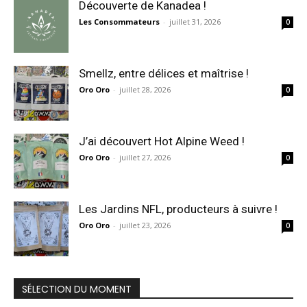
Découverte de Kanadea !
Les Consommateurs
-
juillet 31, 2026
0
Smellz, entre délices et maîtrise !
Oro Oro
-
juillet 28, 2026
0
J’ai découvert Hot Alpine Weed !
Oro Oro
-
juillet 27, 2026
0
Les Jardins NFL, producteurs à suivre !
Oro Oro
-
juillet 23, 2026
0
SÉLECTION DU MOMENT