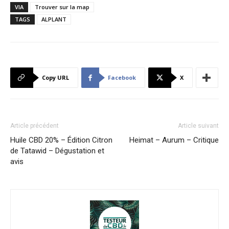
VIA
Trouver sur la map
TAGS
ALPLANT
Copy URL
Facebook
X
Article précédent
Article suivant
Huile CBD 20% – Édition Citron
Heimat – Aurum – Critique
de Tatawid – Dégustation et
avis