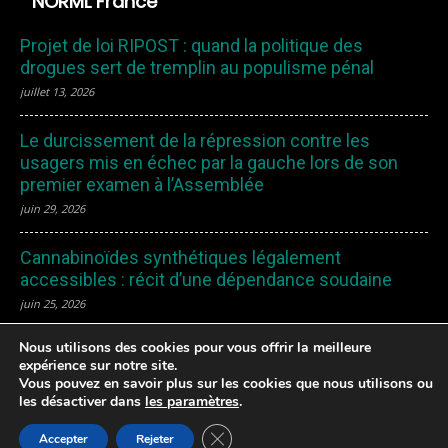
NORML France
Projet de loi RIPOST : quand la politique des
drogues sert de tremplin au populisme pénal
juillet 13, 2026
Le durcissement de la répression contre les
usagers mis en échec par la gauche lors de son
premier examen à l’Assemblée
juin 29, 2026
Cannabinoïdes synthétiques légalement
accessibles : récit d’une dépendance soudaine
juin 25, 2026
Nous utilisons des cookies pour vous offrir la meilleure
expérience sur notre site.
Vous pouvez en savoir plus sur les cookies que nous utilisons ou
les désactiver dans
les paramètres
.
Mentions Légales – Politique de confidentialité – Cookies
Fermer la bannière des cookies GDP
|
Remboursement et Retours
| Une création ColorfulStrategy LDA
Accepter
Rejeter