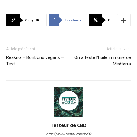
Copy URL
Facebook
X
Article précédent
Article suivant
Reakiro – Bonbons végans –
On a testé l’huile immune de
Test
Medterra
Testeur de CBD
http://www.testeurdecbd.fr