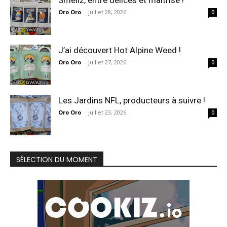
Smellz, entre délices et maîtrise !
Oro Oro
-
juillet 28, 2026
0
J’ai découvert Hot Alpine Weed !
Oro Oro
-
juillet 27, 2026
0
Les Jardins NFL, producteurs à suivre !
Oro Oro
-
juillet 23, 2026
0
SÉLECTION DU MOMENT