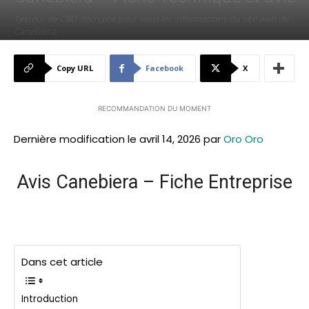
Testeur de CBD décrypte pour vous les informations du site web de :
Canebiera.
Par
Testeur de CBD
-
janvier 29, 2022
2069
0
Copy URL
Facebook
X
RECOMMANDATION DU MOMENT
Dernière modification le avril 14, 2026 par
Oro Oro
Avis Canebiera – Fiche Entreprise
Dans cet article
Introduction