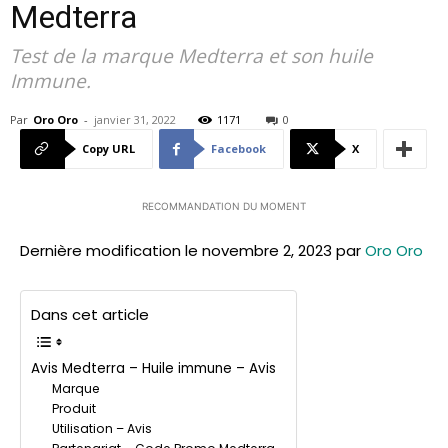
Medterra
Test de la marque Medterra et son huile
Immune.
Par
Oro Oro
-
janvier 31, 2022
1171
0
Copy URL
Facebook
X
RECOMMANDATION DU MOMENT
Dernière modification le novembre 2, 2023 par
Oro Oro
Dans cet article
Avis Medterra – Huile immune – Avis
Marque
Produit
Utilisation – Avis