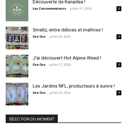
Découverte de Kanadea !
Les Consommateurs
-
juillet 31, 2026
0
Smellz, entre délices et maîtrise !
Oro Oro
-
juillet 28, 2026
0
J’ai découvert Hot Alpine Weed !
Oro Oro
-
juillet 27, 2026
0
Les Jardins NFL, producteurs à suivre !
Oro Oro
-
juillet 23, 2026
0
SÉLECTION DU MOMENT