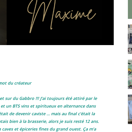
mot du créateur
et sur du Gabbro !!! J’ai toujours été attiré par le
o et un BTS vins et spiritueux en alternance dans
tait de devenir caviste … mais au final c’était la
ais bien à la brasserie, alors je suis resté 12 ans.
 caves et épiceries fines du grand ouest. Ça m’a