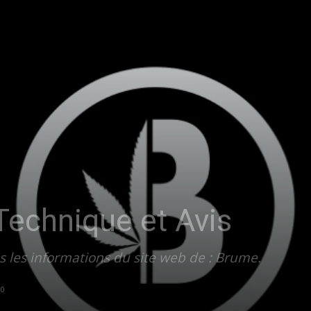
Technique et Avis
 les informations du site web de : Brume.
0