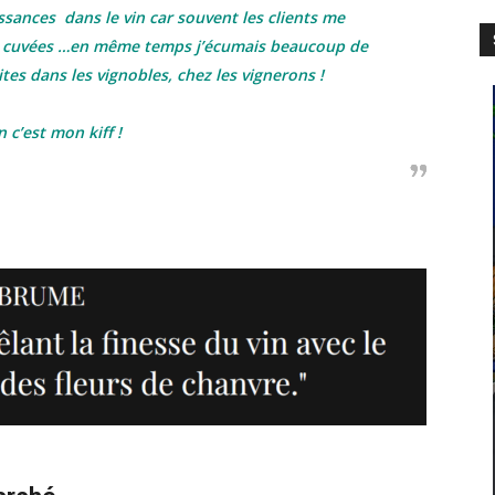
sances dans le vin car souvent les clients me
urs cuvées …en même temps j’écumais beaucoup de
tes dans les vignobles, chez les vignerons !
n c’est mon kiff !