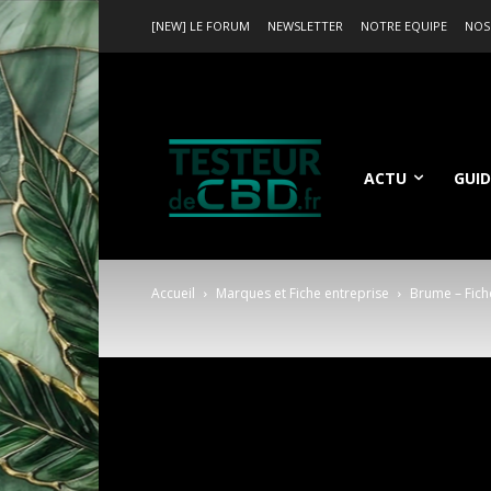
[NEW] LE FORUM
NEWSLETTER
NOTRE EQUIPE
NOS
ACTU
GUID
Accueil
Marques et Fiche entreprise
Brume – Fich