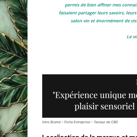
permis de bien affiner mes connais
faisaient partager leurs savoirs, le
salon vin et énormément de visi
Le vi
Intro Brume – Fiche Entreprise – Testeur de CBD