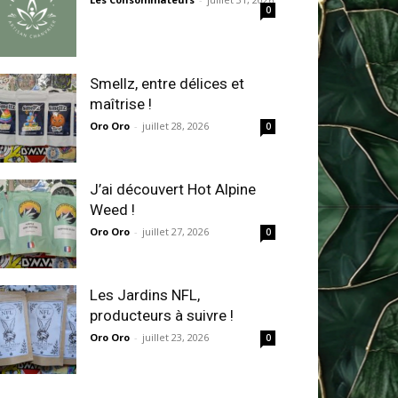
0
Smellz, entre délices et
maîtrise !
Oro Oro
-
juillet 28, 2026
0
J’ai découvert Hot Alpine
Weed !
Oro Oro
-
juillet 27, 2026
0
Les Jardins NFL,
producteurs à suivre !
Oro Oro
-
juillet 23, 2026
0