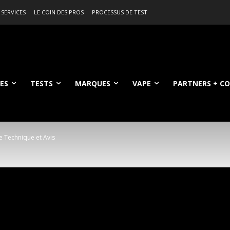
 SERVICES
LE COIN DES PROS
PROCESSUS DE TEST
ES
TESTS
MARQUES
VAPE
PARTNERS + C
e Technique et Avis