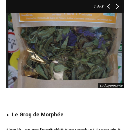
1
de 3
La Rayonnante
Le Grog de Morphée
Alors là… on me l’avait déjà bien vendu et j’y croyais à