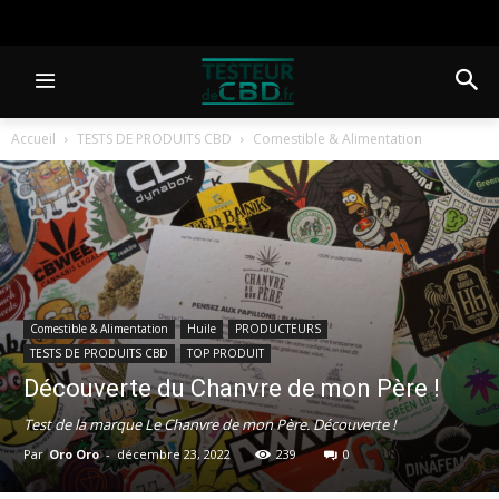
Accueil
TESTS DE PRODUITS CBD
Comestible & Alimentation
Comestible & Alimentation
Huile
PRODUCTEURS
TESTS DE PRODUITS CBD
TOP PRODUIT
Découverte du Chanvre de mon Père !
Test de la marque Le Chanvre de mon Père. Découverte !
Par
Oro Oro
-
décembre 23, 2022
239
0