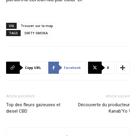
VIA
Trouver sur la map
TAGS
DIRTY SMOKA
Copy URL
Facebook
X
Article précédent
Article suivant
Top des fleurs gazeuses et
Découverte du producteur
diesel CBD
Kanab’Yo !