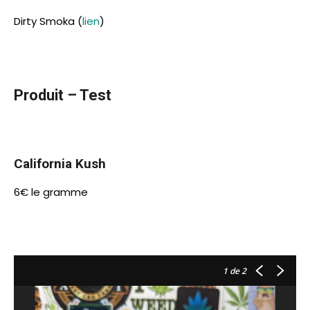
Dirty Smoka (
lien
)
Produit – Test
California Kush
6€ le gramme
1
de 2