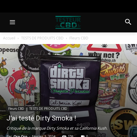
Accueil
TESTS DE PRODUITS CBD
Fleurs CBD
Fleurs CBD
TESTS DE PRODUITS CBD
J’ai testé Dirty Smoka !
Critique de la marque Dirty Smoka et sa California Kush.
Par
Oro Oro
-
février 3, 2024
159
0