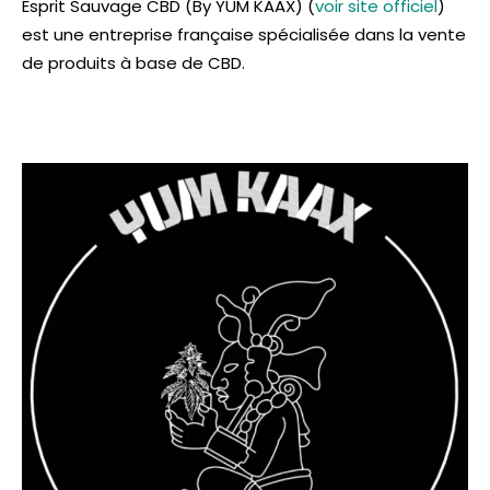
Esprit Sauvage CBD (By YUM KAAX) (
voir site officiel
)
est une entreprise française spécialisée dans la vente
de produits à base de CBD.