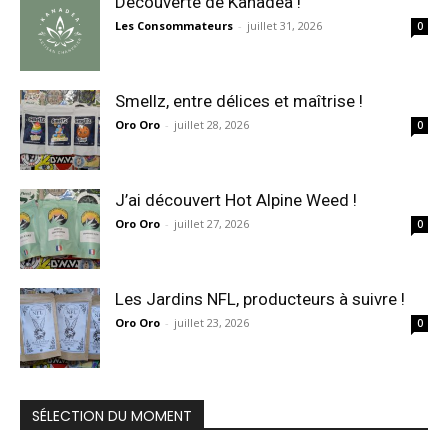
Découverte de Kanadea !
Les Consommateurs
-
juillet 31, 2026
0
Smellz, entre délices et maîtrise !
Oro Oro
-
juillet 28, 2026
0
J’ai découvert Hot Alpine Weed !
Oro Oro
-
juillet 27, 2026
0
Les Jardins NFL, producteurs à suivre !
Oro Oro
-
juillet 23, 2026
0
SÉLECTION DU MOMENT