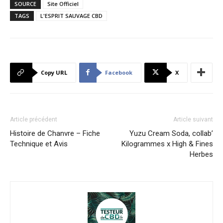
SOURCE
Site Officiel
TAGS
L'ESPRIT SAUVAGE CBD
Copy URL
Facebook
X
Article précédent
Article suivant
Histoire de Chanvre – Fiche
Yuzu Cream Soda, collab’
Technique et Avis
Kilogrammes x High & Fines
Herbes