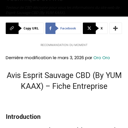
Testeur de CBD décrypte pour vous les informations du site web de :
Esprit Sauvage CBD (By YUM KAAX).
Par
Testeur de CBD
-
février 15, 2025
196
0
Copy URL
Facebook
X
RECOMMANDATION DU MOMENT
Dernière modification le mars 3, 2026 par
Oro Oro
Avis Esprit Sauvage CBD (By YUM
KAAX) – Fiche Entreprise
Introduction