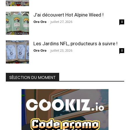
J’ai découvert Hot Alpine Weed !
Oro Oro
-
juillet 27, 2026
0
Les Jardins NFL, producteurs à suivre !
Oro Oro
-
juillet 23, 2026
0
SÉLECTION DU MOMENT