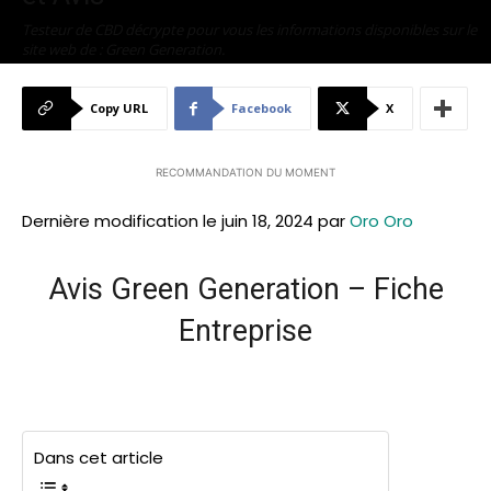
Testeur de CBD décrypte pour vous les informations disponibles sur le
site web de : Green Generation.
Par
Testeur de CBD
-
septembre 9, 2021
980
0
Copy URL
Facebook
X
RECOMMANDATION DU MOMENT
Dernière modification le juin 18, 2024 par
Oro Oro
Avis Green Generation – Fiche
Entreprise
Dans cet article