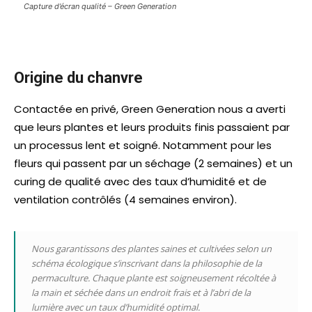
Capture d’écran qualité – Green Generation
Origine du chanvre
Contactée en privé, Green Generation nous a averti
que leurs plantes et leurs produits finis passaient par
un processus lent et soigné. Notamment pour les
fleurs qui passent par un séchage (2 semaines) et un
curing de qualité avec des taux d’humidité et de
ventilation contrôlés (4 semaines environ).
Nous garantissons des plantes saines et cultivées selon un
schéma écologique
s’inscrivant dans la philosophie de la
permaculture.
Chaque plante est soigneusement récoltée à
la main
et séchée dans un endroit
frais et à l’abri de la
lumière
avec un taux d’humidité optimal.