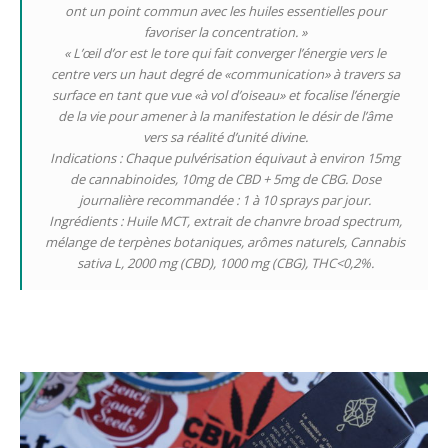
ont un point commun avec les huiles essentielles pour
favoriser la concentration. »
« L’œil d’or est le tore qui fait converger l’énergie vers le
centre vers un haut degré de «communication» à travers sa
surface en tant que vue «à vol d’oiseau» et focalise l’énergie
de la vie pour amener à la manifestation le désir de l’âme
vers sa réalité d’unité divine.
Indications : Chaque pulvérisation équivaut à environ 15mg
de cannabinoides, 10mg de CBD + 5mg de CBG. Dose
journalière recommandée : 1 à 10 sprays par jour.
Ingrédients : Huile MCT, extrait de chanvre broad spectrum,
mélange de terpènes botaniques, arômes naturels, Cannabis
sativa L, 2000 mg (CBD), 1000 mg (CBG), THC<0,2%.