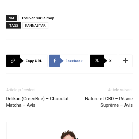
VIA
Trouver sur la map
TAGS
KANNASTAR
Copy URL
Facebook
X
Article précédent
Article suivant
Delikan (GreenBee) – Chocolat
Nature et CBD – Résine
Matcha – Avis
Suprême – Avis