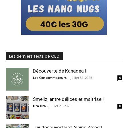
Les derniers tests de CBD
Découverte de Kanadea !
Les Consommateurs
-
juillet 31, 2026
0
Smellz, entre délices et maîtrise !
Oro Oro
-
juillet 28, 2026
0
J’ai découvert Hot Alpine Weed !