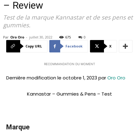
– Review
Test de la marque Kannastar et de ses pens et
gummies.
Par
Oro Oro
-
juillet 30, 2022
675
0
Copy URL
Facebook
X
RECOMMANDATION DU MOMENT
Dernière modification le octobre 1, 2023 par
Oro Oro
Kannastar – Gummies & Pens – Test
Marque