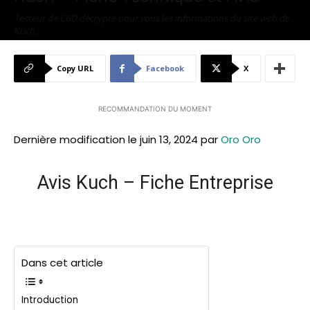
Testeur de CBD décrypte pour vous les informations du site web de :
Kuch.
Par
Testeur de CBD
-
décembre 13, 2021
1324
0
Copy URL
Facebook
X
RECOMMANDATION DU MOMENT
Dernière modification le juin 13, 2024 par
Oro Oro
Avis Kuch – Fiche Entreprise
Dans cet article
Introduction