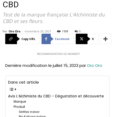
CBD
Test de la marque française L'Alchimiste du
CBD et ses fleurs.
Par
Oro Oro
-
novembre 26, 2021
1109
0
Copy URL
Facebook
X
RECOMMANDATION DU MOMENT
Dernière modification le juillet 15, 2023 par
Oro Oro
Dans cet article
Avis L’Alchimiste du CBD – Dégustation et découverte
Marque
Produit
Skittlez indoor
Big Kahuna indoor