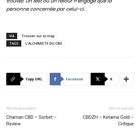
trouvez. Un test ou un retour n’engage que la
personne concernée par celui-ci.
VIA
Trouver sur la map
TAGS
L'ALCHIMISTE DU CBD
Copy URL
Facebook
X
Article précédent
Article suivant
Chaman CBD – Sorbet –
CBDZH – Ketama Gold –
Review
Critique