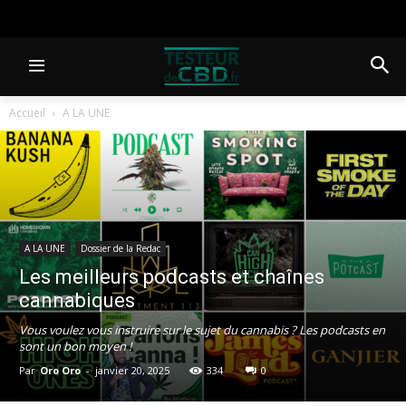
Accueil
A LA UNE
A LA UNE
Dossier de la Redac
Les meilleurs podcasts et chaînes
cannabiques
Vous voulez vous instruire sur le sujet du cannabis ? Les podcasts en
sont un bon moyen !
Par
Oro Oro
-
janvier 20, 2025
334
0