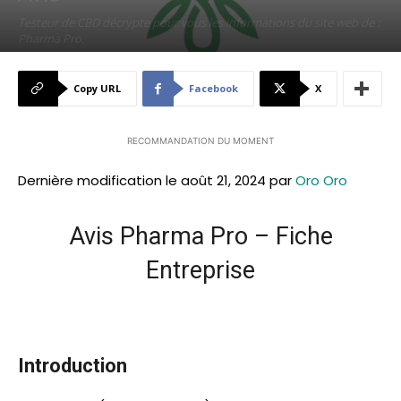
Testeur de CBD décrypte pour vous les informations du site web de :
Pharma Pro.
Par
Testeur de CBD
-
août 2, 2024
113
0
Copy URL
Facebook
X
RECOMMANDATION DU MOMENT
Dernière modification le août 21, 2024 par
Oro Oro
Avis Pharma Pro – Fiche
Entreprise
Introduction