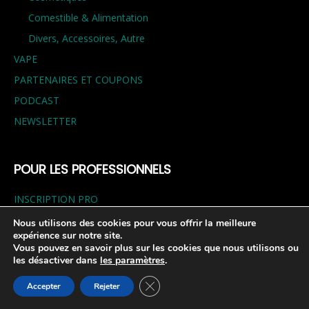
Comestible & Alimentation
Divers, Accessoires, Autre
VAPE
PARTENAIRES ET COUPONS
PODCAST
NEWSLETTER
POUR LES PROFESSIONNELS
INSCRIPTION PRO
LE BLOG BUSINESS
Nous utilisons des cookies pour vous offrir la meilleure
expérience sur notre site.
FAIRE TESTER MES PRODUITS
Vous pouvez en savoir plus sur les cookies que nous utilisons ou
les désactiver dans
les paramètres
.
ME RÉFÉRENCER SUR L’ANNUAIRE
LOUER DES BANNIÈRES
Fermer la bannière des cookies GDP
Accepter
Rejeter
LA VOIX DES MARQUES