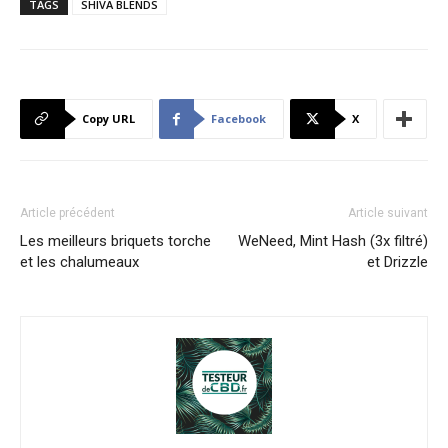
TAGS
SHIVA BLENDS
Copy URL
Facebook
X
Article précédent
Article suivant
Les meilleurs briquets torche
WeNeed, Mint Hash (3x filtré)
et les chalumeaux
et Drizzle