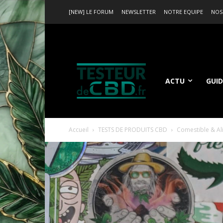
[NEW] LE FORUM
NEWSLETTER
NOTRE EQUIPE
NOS
ACTU
GUID
Accueil
TESTS DE PRODUITS CBD
Comestible & Al