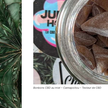
Bonbons CBD au miel – Cannapoitou – Testeur de CBD