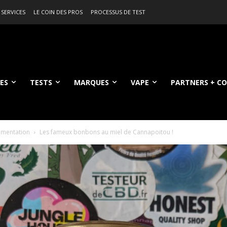
 SERVICES
LE COIN DES PROS
PROCESSUS DE TEST
ES
TESTS
MARQUES
VAPE
PARTNERS + C
imentation
Les fameux bonbons au miel de Cannapoitou !