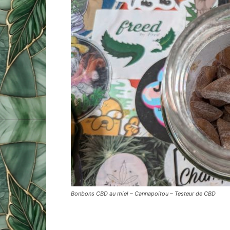
Bonbons CBD au miel – Cannapoitou – Testeur de CBD