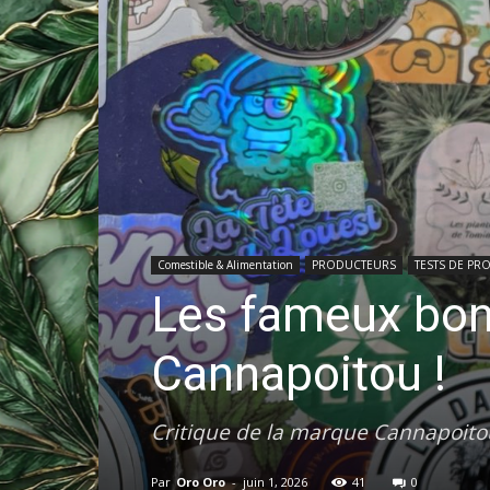
Comestible & Alimentation
PRODUCTEURS
TESTS DE PR
Les fameux bon
Cannapoitou !
Critique de la marque Cannapoitou
Par
Oro Oro
-
juin 1, 2026
41
0