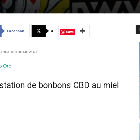
Facebook
X
Save
ANDATION DU MOMENT
o Oro
station de bonbons CBD au miel