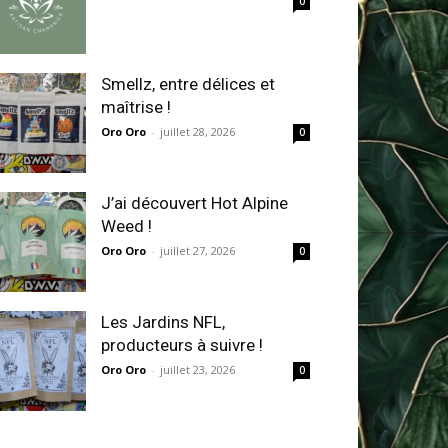
0
Smellz, entre délices et
maîtrise !
Oro Oro
-
juillet 28, 2026
0
J’ai découvert Hot Alpine
Weed !
Oro Oro
-
juillet 27, 2026
0
Les Jardins NFL,
producteurs à suivre !
Oro Oro
-
juillet 23, 2026
0