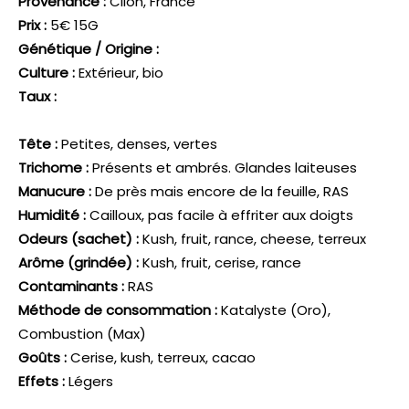
Provenance :
Clion, France
Prix :
5€ 15G
Génétique / Origine :
Culture :
Extérieur, bio
Taux :
Tête :
Petites, denses, vertes
Trichome :
Présents et ambrés. Glandes laiteuses
Manucure :
De près mais encore de la feuille, RAS
Humidité :
Cailloux, pas facile à effriter aux doigts
Odeurs (sachet) :
Kush, fruit, rance, cheese, terreux
Arôme (grindée) :
Kush, fruit, cerise, rance
Contaminants :
RAS
Méthode de consommation :
Katalyste (Oro),
Combustion (Max)
Goûts :
Cerise, kush, terreux, cacao
Effets :
Légers