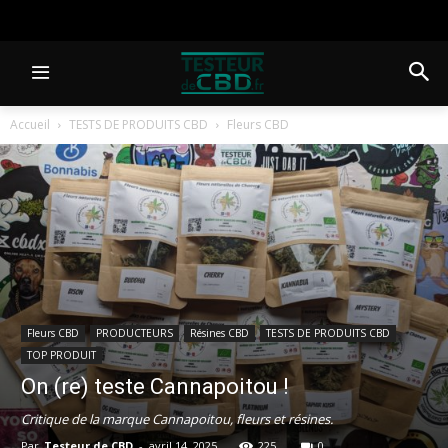
Accueil
TESTS DE PRODUITS CBD
Fleurs CBD
Fleurs CBD
PRODUCTEURS
Résines CBD
TESTS DE PRODUITS CBD
TOP PRODUIT
On (re) teste Cannapoitou !
Critique de la marque Cannapoitou, fleurs et résines.
Par
Testeur de CBD
-
avril 14, 2025
225
0