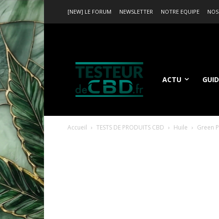
[NEW] LE FORUM
NEWSLETTER
NOTRE EQUIPE
NOS
ACTU
GUID
Accueil
TESTS DE PRODUITS CBD
Huile
Green P