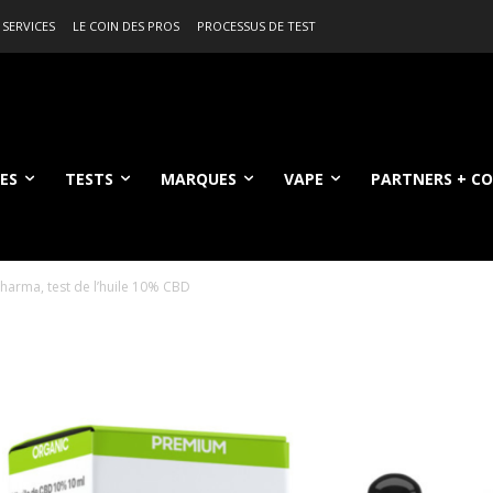
 SERVICES
LE COIN DES PROS
PROCESSUS DE TEST
ES
TESTS
MARQUES
VAPE
PARTNERS + C
harma, test de l’huile 10% CBD