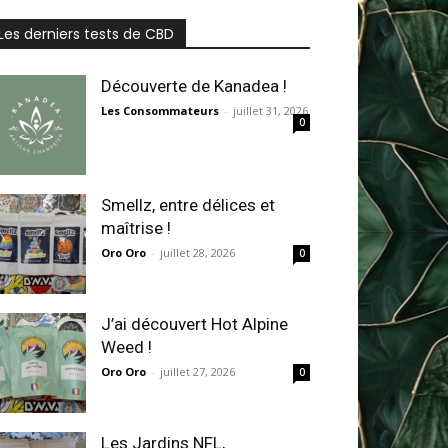
Les derniers tests de CBD
Découverte de Kanadea !
Les Consommateurs
-
juillet 31, 2026
0
Smellz, entre délices et
maîtrise !
Oro Oro
-
juillet 28, 2026
0
J’ai découvert Hot Alpine
Weed !
Oro Oro
-
juillet 27, 2026
0
Les Jardins NFL,