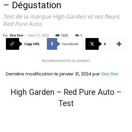
– Dégustation
Test de la marque High Garden et ses fleurs
Red Pure Auto.
Par
Oro Oro
-
mars 17, 2022
1653
0
Copy URL
Facebook
X
RECOMMANDATION DU MOMENT
Dernière modification le janvier 31, 2024 par
Oro Oro
High Garden – Red Pure Auto –
Test