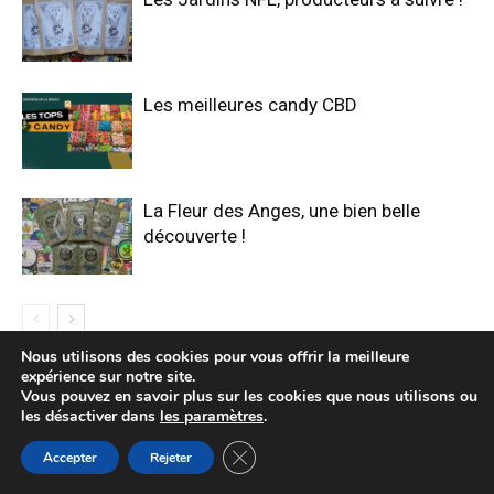
Les meilleures candy CBD
La Fleur des Anges, une bien belle
découverte !
Nous utilisons des cookies pour vous offrir la meilleure
expérience sur notre site.
LAISSER UN COMMENTAIRE
Vous pouvez en savoir plus sur les cookies que nous utilisons ou
les désactiver dans
les paramètres
.
Fermer la bannière des cookies GDP
Accepter
Rejeter