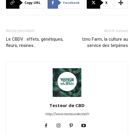
Copy URL
Facebook
X
Article précédent
Article suivant
Le CBDV : effets, génétiques,
Izno Farm, la culture au
fleurs, résines…
service des terpènes
Testeur de CBD
http://www.testeurdecbd.fr