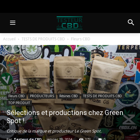
Accueil
TESTS DE PRODUITS CBD
Fleurs CBD
Fleurs CBD
PRODUCTEURS
Résines CBD
TESTS DE PRODUITS CBD
TOP PRODUIT
Sélections et productions chez Green
Spot !
Critique de la marque et producteur Le Green Spot.
Par
Testeur de CBD
-
janvier 29, 2024
172
0